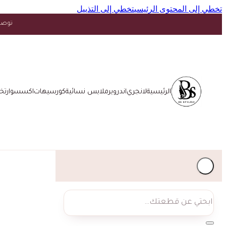
تخطي إلى المحتوى الرئيسي
تخطي إلى التذييل
توصيل مجاني فوق ١٥ د.
الرئيسية
لانجري
اندروير
ملابس نسائية
كورسيهات
اكسسوار
تخ
بحث