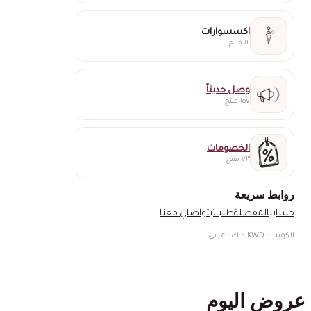
اكسسوارات
١٢ منتج
وصل حديثاً
١٥٧ منتج
الخصومات
٧٣ منتج
روابط سريعة
حسابي
المفضلة
طلباتي
تواصلي معنا
الكويت · KWD د.ك · عربي
عروض اليوم