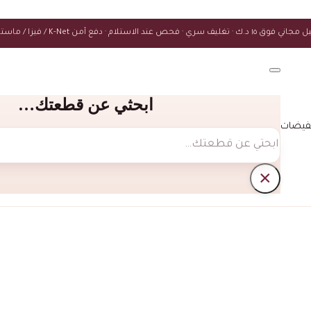
ك · تغليف سري · فحص عند الاستلام · دفع آمن K-Net / فيزا / ماستركارد
ابحثي عن قطعتك…
فيضات
بحث
×