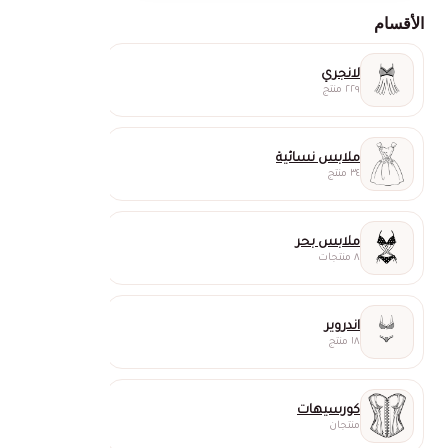
الأقسام
لانجري
٢٢٩ منتج
ملابس نسائية
٣٤ منتج
ملابس بحر
٨ منتجات
اندروير
١٨ منتج
كورسيهات
منتجان