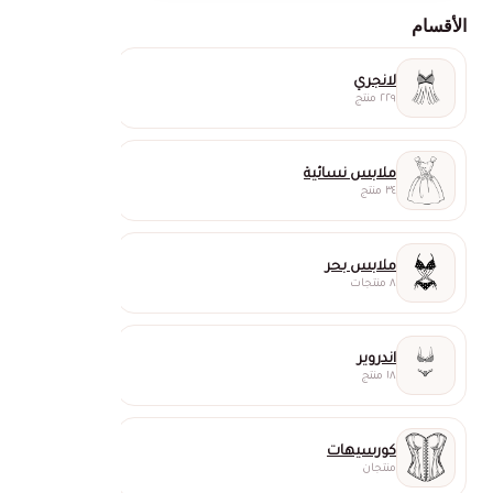
الأقسام
لانجري
٢٢٩ منتج
ملابس نسائية
٣٤ منتج
ملابس بحر
٨ منتجات
اندروير
١٨ منتج
كورسيهات
منتجان