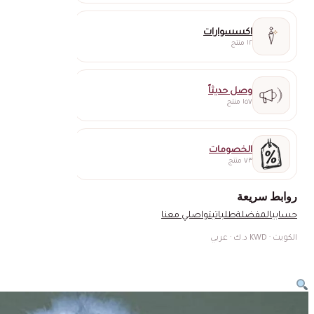
اكسسوارات
١٢ منتج
وصل حديثاً
١٥٧ منتج
الخصومات
٧٣ منتج
روابط سريعة
حسابي
المفضلة
طلباتي
تواصلي معنا
الكويت · KWD د.ك · عربي