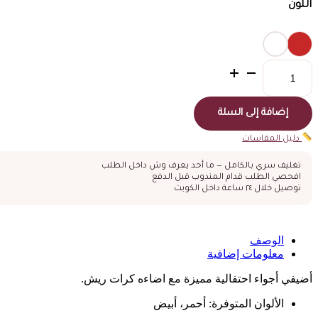
اللون
كمية
بوم
فرو
أبيض
إضافة إلى السلة
ناعم
فاخر
دليل المقاسات
تغليف سري بالكامل — ما أحد يعرف وش داخل الطلب
افحصي الطلب قدام المندوب قبل الدفع
توصيل خلال ٢٤ ساعة داخل الكويت
الوصف
معلومات إضافية
أضيفي أجواء احتفالية مميزة مع اضاءه كرات ريش.
الألوان المتوفرة: أحمر، أبيض