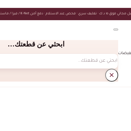
ك · تغليف سري · فحص عند الاستلام · دفع آمن K-Net / فيزا / ماستركارد
ابحثي عن قطعتك…
فيضات
بحث
×