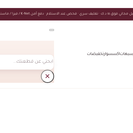
ك · تغليف سري · فحص عند الاستلام · دفع آمن K-Net / فيزا / ماستركارد
سيهات
اكسسوار
تخفيضات
بحث
×