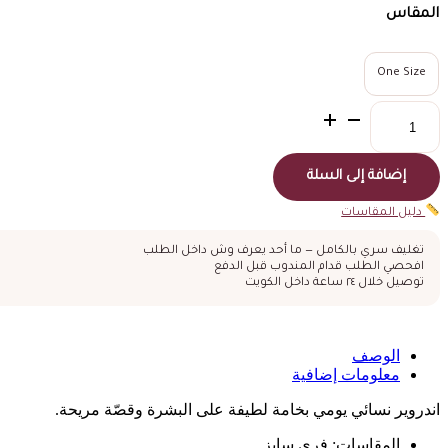
المقاس
One Size
كمية
ثونغ
أسود
بزهور
إضافة إلى السلة
الدانتيل
دليل المقاسات
تغليف سري بالكامل — ما أحد يعرف وش داخل الطلب
افحصي الطلب قدام المندوب قبل الدفع
توصيل خلال ٢٤ ساعة داخل الكويت
الوصف
معلومات إضافية
اندروير نسائي يومي بخامة لطيفة على البشرة وقصّة مريحة.
المقاسات: فري سايز