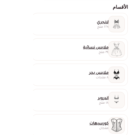
الأقسام
لانجري
٢٢٩ منتج
ملابس نسائية
٣٤ منتج
ملابس بحر
٨ منتجات
اندروير
١٨ منتج
كورسيهات
منتجان