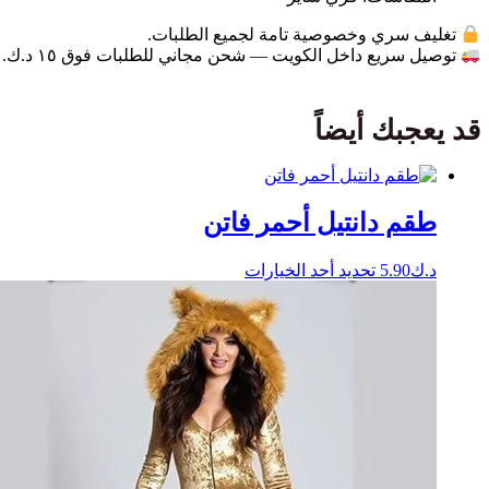
تغليف سري وخصوصية تامة لجميع الطلبات.
توصيل سريع داخل الكويت — شحن مجاني للطلبات فوق ١٥ د.ك.
قد يعجبك أيضاً
طقم دانتيل أحمر فاتن
هناك
د.ك
5.90
تحديد أحد الخيارات
العديد
من
الأشكال
المختلفة
لهذا
المنتج.
يمكن
اختيار
الخيارات
على