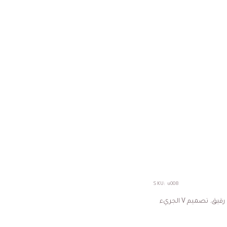
SKU:
u008
قطعة داخلية أنثوية فاتنة مصنوعة من القماش الأسود الناعم مزينة بتطريز زهري رقيق. تصميم V الجريء