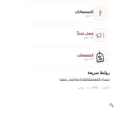
اكسسوارات
١٢ منتج
وصل حديثاً
١٥٧ منتج
الخصومات
٧٣ منتج
روابط سريعة
حسابي
المفضلة
طلباتي
تواصلي معنا
الكويت · KWD د.ك · عربي