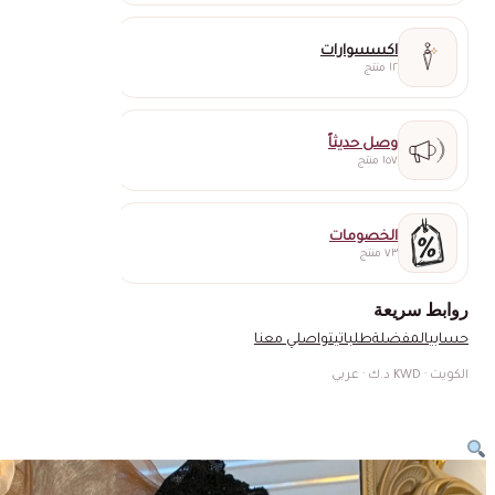
اكسسوارات
١٢ منتج
وصل حديثاً
١٥٧ منتج
الخصومات
٧٣ منتج
روابط سريعة
حسابي
المفضلة
طلباتي
تواصلي معنا
الكويت · KWD د.ك · عربي