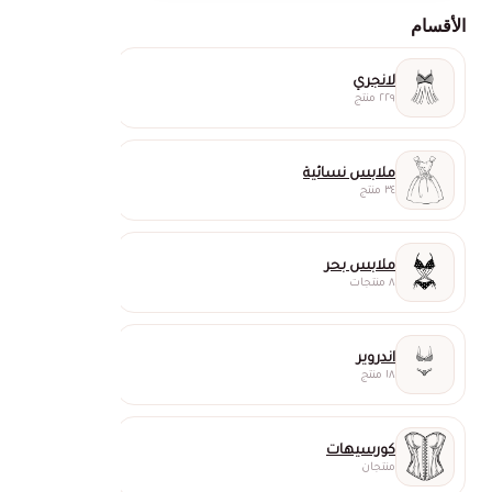
الأقسام
لانجري
٢٢٩ منتج
ملابس نسائية
٣٤ منتج
ملابس بحر
٨ منتجات
اندروير
١٨ منتج
كورسيهات
منتجان