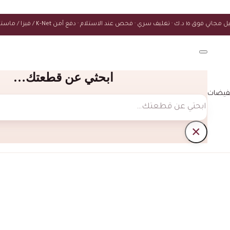
ك · تغليف سري · فحص عند الاستلام · دفع آمن K-Net / فيزا / ماستركارد
ابحثي عن قطعتك…
فيضات
بحث
×