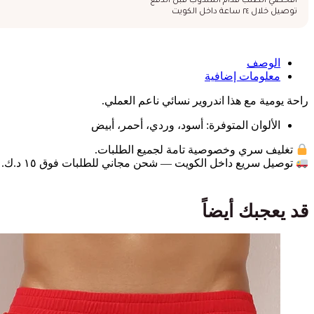
افحصي الطلب قدام المندوب قبل الدفع
توصيل خلال ٢٤ ساعة داخل الكويت
الوصف
معلومات إضافية
راحة يومية مع هذا اندروير نسائي ناعم العملي.
الألوان المتوفرة: أسود، وردي، أحمر، أبيض
تغليف سري وخصوصية تامة لجميع الطلبات.
توصيل سريع داخل الكويت — شحن مجاني للطلبات فوق ١٥ د.ك.
قد يعجبك أيضاً