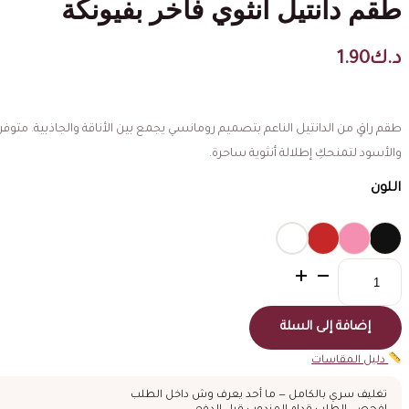
طقم دانتيل أنثوي فاخر بفيونكة
د.ك
1.90
طقم راقٍ من الدانتيل الناعم بتصميم رومانسي يجمع بين الأناقة والجاذبية. متوفر 
والأسود لتمنحكِ إطلالة أنثوية ساحرة.
اللون
كمية
طقم
دانتيل
أنثوي
إضافة إلى السلة
فاخر
بفيونكة
دليل المقاسات
تغليف سري بالكامل — ما أحد يعرف وش داخل الطلب