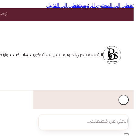
تخطي إلى المحتوى الرئيسي
تخطي إلى التذييل
توصيل مجاني فوق ١٥ د.
الرئيسية
لانجري
اندروير
ملابس نسائية
كورسيهات
اكسسوار
تخ
بحث