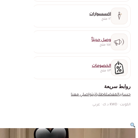
اكسسوارات
١٢ منتج
وصل حديثاً
١٥٧ منتج
الخصومات
٧٣ منتج
روابط سريعة
حسابي
المفضلة
طلباتي
تواصلي معنا
الكويت · KWD د.ك · عربي