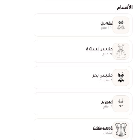
الأقسام
لانجري
٢٢٩ منتج
ملابس نسائية
٣٤ منتج
ملابس بحر
٨ منتجات
اندروير
١٨ منتج
كورسيهات
منتجان