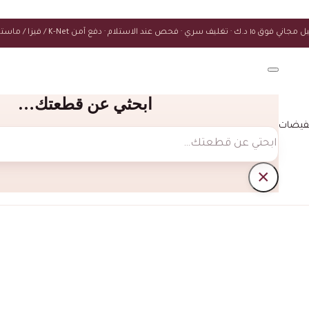
ك · تغليف سري · فحص عند الاستلام · دفع آمن K-Net / فيزا / ماستركارد
ابحثي عن قطعتك…
فيضات
بحث
×