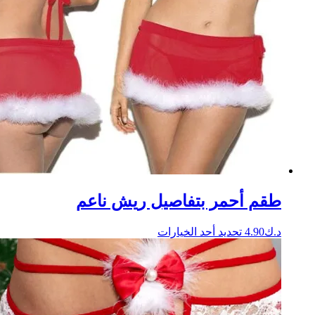
طقم أحمر بتفاصيل ريش ناعم
هناك
د.ك
4.90
تحديد أحد الخيارات
العديد
من
الأشكال
المختلفة
لهذا
المنتج.