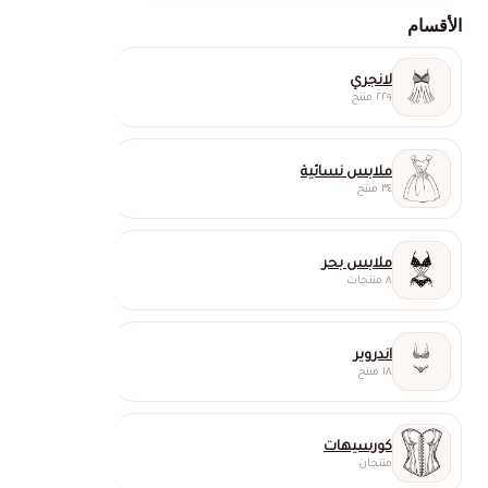
الأقسام
لانجري
٢٢٩ منتج
ملابس نسائية
٣٤ منتج
ملابس بحر
٨ منتجات
اندروير
١٨ منتج
كورسيهات
منتجان