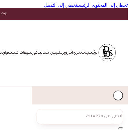
تخطي إلى المحتوى الرئيسي
تخطي إلى التذييل
توصيل مجاني فوق ١٥ د.
الرئيسية
لانجري
اندروير
ملابس نسائية
كورسيهات
اكسسوار
تخ
بحث