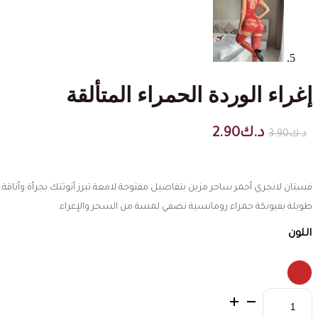
إغراء الوردة الحمراء المتألقة
السعر
السعر
د.ك
2.90
د.ك
3.90
الأصلي
الحالي
هو:
هو:
د.ك3.90.
د.ك2.90.
فستان لانجري أحمر ساحر مزين بتفاصيل مفتوحة لامعة تبرز أنوثتك بجرأة وأناقة.
طويلة بفيونكة حمراء رومانسية تضفي لمسة من السحر والإغراء.
اللون
كمية
إغراء