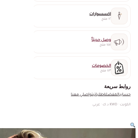
اكسسوارات
١٢ منتج
وصل حديثاً
١٥٧ منتج
الخصومات
٧٣ منتج
روابط سريعة
حسابي
المفضلة
طلباتي
تواصلي معنا
الكويت · KWD د.ك · عربي