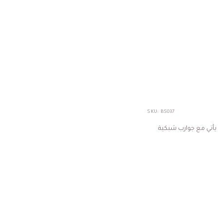
SKU:
BS037
 يأتي مع جوارب شبكية