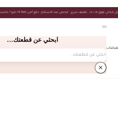
ك · تغليف سري · فحص عند الاستلام · دفع آمن K-Net / فيزا / ماستركارد
ابحثي عن قطعتك…
فيضات
بحث
×