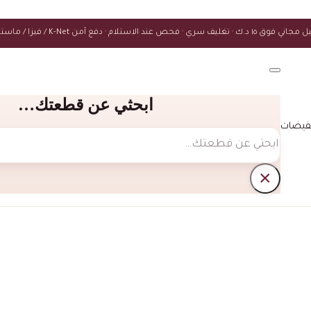
ك · تغليف سري · فحص عند الاستلام · دفع آمن K-Net / فيزا / ماستركارد
ابحثي عن قطعتك…
فيضات
بحث
×