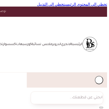
تخطي إلى المحتوى الرئيسي
تخطي إلى التذييل
توصيل مجاني فوق ١٥ د.
الرئيسية
لانجري
اندروير
ملابس نسائية
كورسيهات
اكسسوار
تخ
بحث