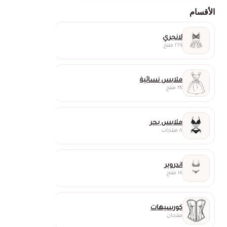
الأقسام
لانجري
٢٢٩ منتج
ملابس نسائية
٣٤ منتج
ملابس بحر
٨ منتجات
اندروير
١٨ منتج
كورسيهات
منتجان