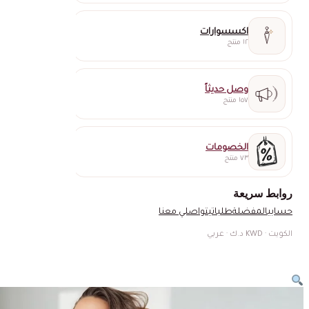
اكسسوارات
١٢ منتج
وصل حديثاً
١٥٧ منتج
الخصومات
٧٣ منتج
روابط سريعة
حسابي
المفضلة
طلباتي
تواصلي معنا
الكويت · KWD د.ك · عربي