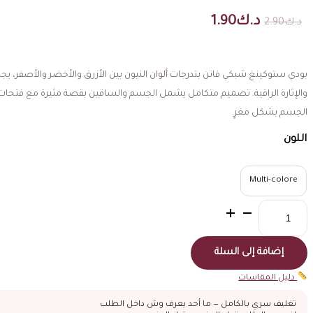
السعر
السعر
د.ك
1.90
د.ك
2.90
الأصلي
الحالي
هو:
هو:
د.ك2.90.
د.ك1.90.
بودي ستوكينغ شبكي فاتن بتدرجات ألوان النيون بين الأزرق والأخضر والأصفر، يجمع
والإثارة الراقية. تصميم متكامل يشمل الجسم والساقين بقصة مثيرة مع فتحات ج
الجسم بشكل مغرٍ.
اللون
Multi-colore
كمية
بودي
ستوكينغ
شبكي
إضافة إلى السلة
ملون
بالتدرج
دليل المقاسات
تغليف سري بالكامل — ما أحد يعرف وش داخل الطلب